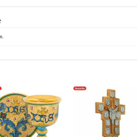
e
m.
o
Esaurito