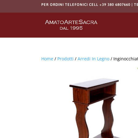
PER ORDINI TELEFONICI CELL +39 380 6807660 | T
Home
/
Prodotti
/
Arredi In Legno
/ Inginocchia