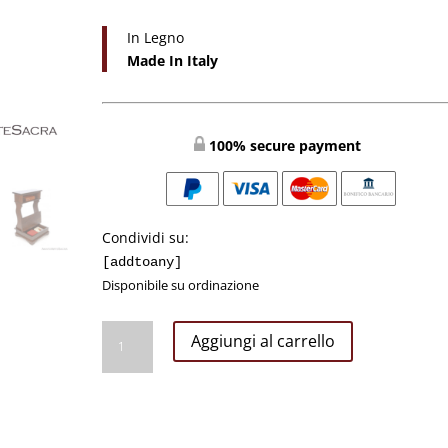
In Legno
Made In Italy
100% secure payment
Condividi su:
[addtoany]
Disponibile su ordinazione
Inginocchiatoio
Aggiungi al carrello
In
Legno
#7007
quantità