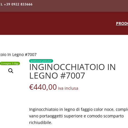
EL +39 0922 833666
Products
search
PROD
toio In Legno #7007
Spedizione gratuita!
INGINOCCHIATOIO IN
Consegna 3-20gg
LEGNO #7007
€
440,00
iva inclusa
Inginocchiatoio in legno di faggio color noce, compl
vano portaoggetti superiore e comodo scomparto
richiudibile.