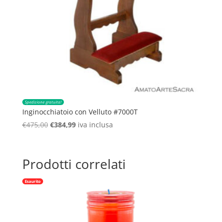
Spedizione gratuita!
Inginocchiatoio con Velluto #7000T
Il
Il
€
475,00
€
384,99
iva inclusa
prezzo
prezzo
originale
attuale
era:
è:
Prodotti correlati
€475,00.
€384,99.
Esaurito