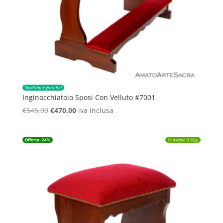
Spedizione gratuita!
Inginocchiatoio Sposi Con Velluto #7001
Il
Il
€
545,00
€
470,00
iva inclusa
prezzo
prezzo
originale
attuale
Offerta -24%
Consegna 3-20gg
era:
è:
€545,00.
€470,00.