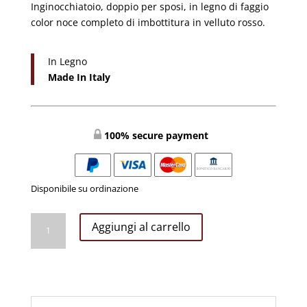
Inginocchiatoio, doppio per sposi, in legno di faggio
color noce completo di imbottitura in velluto rosso.
In Legno
Made In Italy
100% secure payment
Disponibile su ordinazione
Inginocchiatoio
Aggiungi al carrello
Sposi
con
Velluto
#7001T
quantità