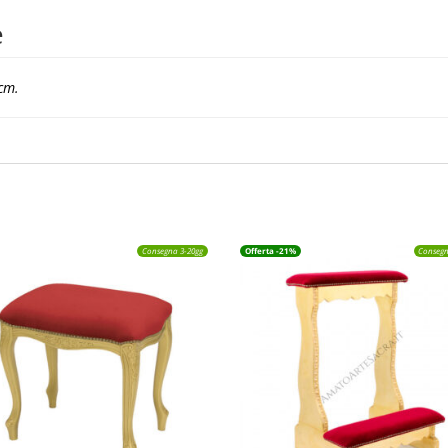
#7001/FO
e
quantità
cm.
Consegna 3-20gg
Offerta -21%
Consegn