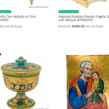
ne gratuita!
Spedizione gratuita!
llo Con Velluto in Oro
Inginocchiatoio Dorato Foglia 
2ORO
con Velluto #7000/FO
Il
Il
,00
iva inclusa
€
620,00
€
490,00
iva inclusa
prezzo
prezzo
originale
attuale
era:
è:
€620,00.
€490,00.
o