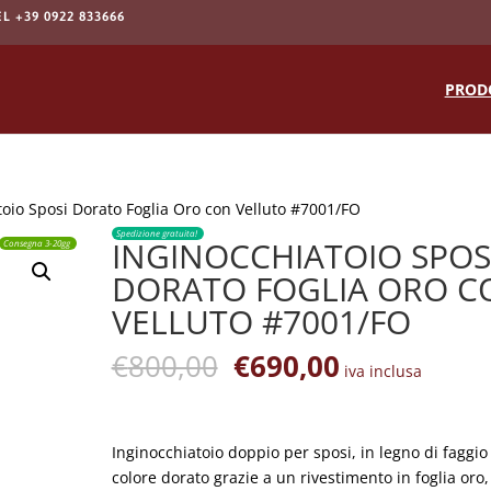
EL +39 0922 833666
Products
search
PROD
toio Sposi Dorato Foglia Oro con Velluto #7001/FO
Spedizione gratuita!
INGINOCCHIATOIO SPOS
Consegna 3-20gg
DORATO FOGLIA ORO C
VELLUTO #7001/FO
Il
Il
€
800,00
€
690,00
iva inclusa
prezzo
prezzo
originale
attuale
era:
è:
Inginocchiatoio doppio per sposi, in legno di faggio
€800,00.
€690,00.
colore dorato grazie a un rivestimento in foglia oro,