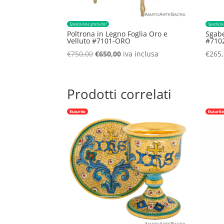
Spedizione gratuita!
Spedizio
Poltrona in Legno Foglia Oro e
Sgabe
Velluto #7101-ORO
#710
Il
Il
€
750,00
€
650,00
iva inclusa
€
265
prezzo
prezzo
originale
attuale
era:
è:
Prodotti correlati
€750,00.
€650,00.
Esaurito
Esaurit