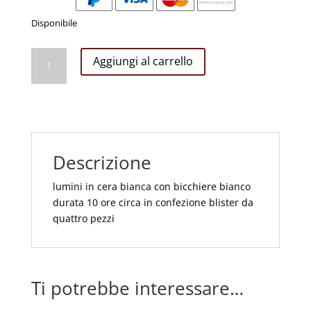
Disponibile
LUMINO
Aggiungi al carrello
BIANCO
10
ORE
CONF
4
PZ
Descrizione
quantità
lumini in cera bianca con bicchiere bianco
durata 10 ore circa in confezione blister da
quattro pezzi
Ti potrebbe interessare…