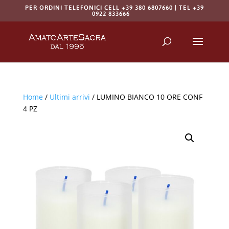
PER ORDINI TELEFONICI CELL +39 380 6807660 | TEL +39
0922 833666
Products
search
RICERCA
Home
/
Ultimi arrivi
/ LUMINO BIANCO 10 ORE CONF
4 PZ