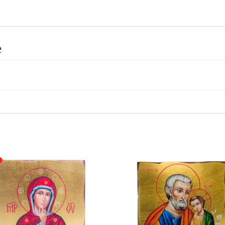
FOGLIA
ORO
31X42
quantità
e
o