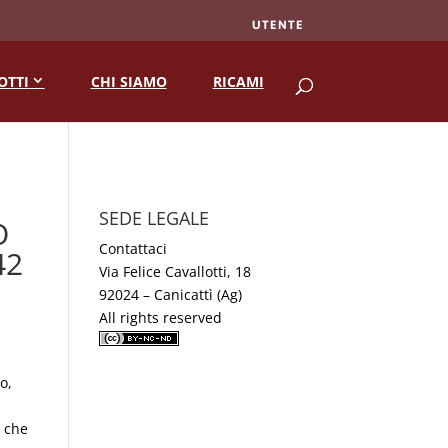
UTENTE
RICERCA
OTTI
CHI SIAMO
RICAMI
SEDE LEGALE
O
Contattaci
42
Via Felice Cavallotti, 18
92024 – Canicattì (Ag)
All rights reserved
o,
a che