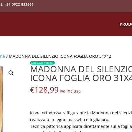
EL +39 0922 833666
Products
search
PROD
one
/ MADONNA DEL SILENZIO ICONA FOGLIA ORO 31X42
Spedizione gratuita!
MADONNA DEL SILENZI
ICONA FOGLIA ORO 31X
€
128,99
iva inclusa
Icona ortodossa raffigurante la Madonna del silenzi
realizzata in legno massello e foglia oro.
Tecnica pittorica applicata direttamente sulla fogli