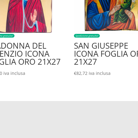
ne gratuita!
Spedizione gratuita!
DONNA DEL
SAN GIUSEPPE
LENZIO ICONA
ICONA FOGLIA 
GLIA ORO 21X27
21X27
00
iva inclusa
€
82,72
iva inclusa