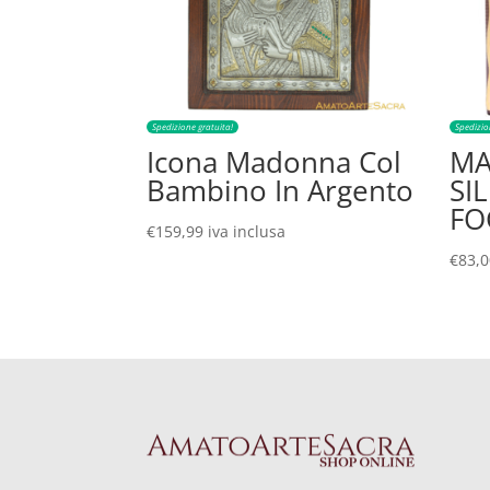
Spedizione gratuita!
Spedizio
Icona Madonna Col
MA
Bambino In Argento
SI
FO
€
159,99
iva inclusa
€
83,