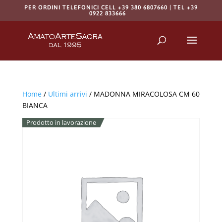
PER ORDINI TELEFONICI CELL +39 380 6807660 | TEL +39
0922 833666
Products
search
RICERCA
Home
/
Ultimi arrivi
/ MADONNA MIRACOLOSA CM 60
BIANCA
Prodotto in lavorazione