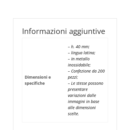
in
Metallo
40mm
con
Informazioni aggiuntive
Anello
Busta
da
– h. 40 mm;
– lingua latina;
200
– In metallo
pz
inossidabile;
quantità
– Confezione da 200
Dimensioni e
pezzi;
specifiche
– Le stesse possono
presentare
variazioni dalle
immagini in base
alle dimensioni
scelte.