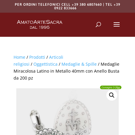
PER ORDINI TELEFONICI CELL +39 380 6807660 | TEL +39
0922 833666
Products
search
RICERCA
Home
/
Prodotti
/
Articoli
religiosi
/
Oggettistica
/
Medaglie & Spille
/ Medaglie
Miracolosa Latino in Metallo 40mm con Anello Busta
da 200 pz
Consegna 3-20gg