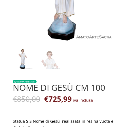
Spedizione gratuita!
NOME DI GESÙ CM 100
Il
Il
€
850,00
€
725,99
iva inclusa
prezzo
prezzo
originale
attuale
era:
è:
Statua S.S Nome di Gesù realizzata in resina vuota e
€850,00.
€725,99.