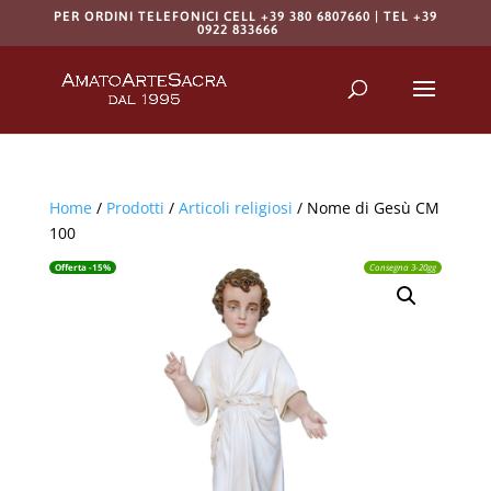
PER ORDINI TELEFONICI CELL +39 380 6807660 | TEL +39
0922 833666
Products
search
RICERCA
Home
/
Prodotti
/
Articoli religiosi
/ Nome di Gesù CM
100
Offerta -15%
Consegna 3-20gg