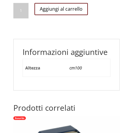
Nome
Aggiungi al carrello
di
Gesù
CM
100
quantità
Informazioni aggiuntive
Altezza
cm100
Prodotti correlati
Esaurito