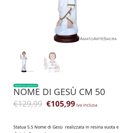
Spedizione gratuita!
NOME DI GESÙ CM 50
Il
Il
€
129,99
€
105,99
iva inclusa
prezzo
prezzo
originale
attuale
era:
è:
Statua S.S Nome di Gesù realizzata in resina vuota e
€129,99.
€105,99.