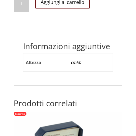
Aggiungi al carrello
di
Gesù
CM
50
quantità
Informazioni aggiuntive
Altezza
cm50
Prodotti correlati
Esaurito