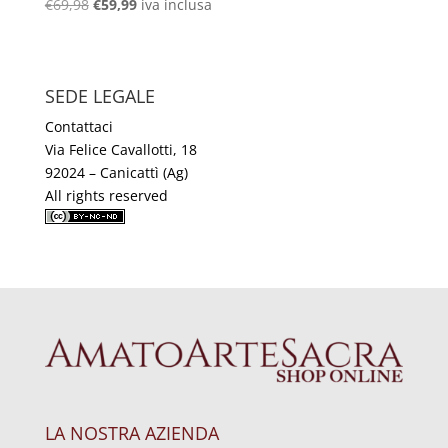
Il
Il
€
69,98
€
59,99
iva inclusa
prezzo
prezzo
originale
attuale
era:
è:
SEDE LEGALE
€69,98.
€59,99.
Contattaci
Via Felice Cavallotti, 18
92024 – Canicattì (Ag)
All rights reserved
LA NOSTRA AZIENDA