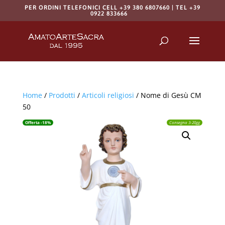
PER ORDINI TELEFONICI CELL +39 380 6807660 | TEL +39
0922 833666
Products
search
RICERCA
Home
/
Prodotti
/
Articoli religiosi
/ Nome di Gesù CM
50
Offerta -18%
Consegna 3-20gg