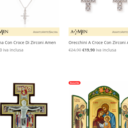
na Con Croce Di Zirconi Amen
Orecchini A Croce Con Zirconi
Il
Il
90
iva inclusa
€
24,90
€
19,90
iva inclusa
prezzo
prezzo
originale
attuale
era:
è:
€24,90.
€19,90.
Esaurito