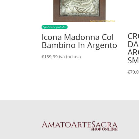
Spedizione gratuita!
CR
Icona Madonna Col
DA
Bambino In Argento
AR
€
159,99
iva inclusa
SM
€
79,