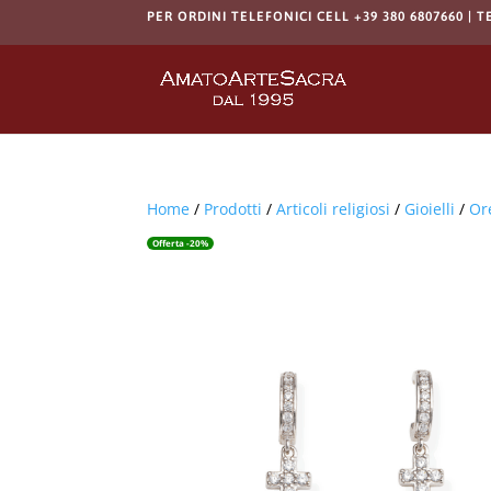
PER ORDINI TELEFONICI CELL +39 380 6807660 | T
Home
/
Prodotti
/
Articoli religiosi
/
Gioielli
/
Or
Offerta -20%