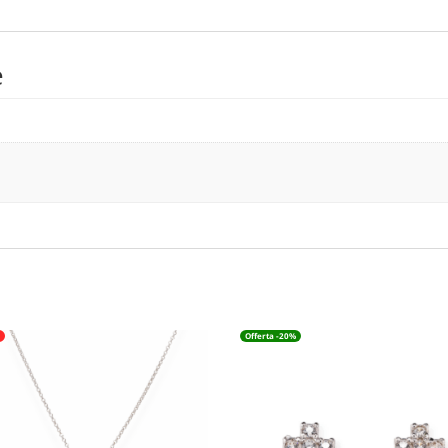
Bianchi
Amen
quantità
e
o
Offerta -20%