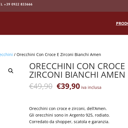
EL +39 0922 833666
Products
search
PROD
ecchini
/ Orecchini Con Croce E Zirconi Bianchi Amen
ORECCHINI CON CROCE 
ZIRCONI BIANCHI AMEN
Il
Il
€
49,90
€
39,90
iva inclusa
prezzo
prezzo
originale
attuale
era:
è:
Orecchini con croce e zirconi, dell’Amen.
€49,90.
€39,90.
Gli orecchini sono in Argento 925, rodiato.
Corredato da shopper, scatola e garanzia.