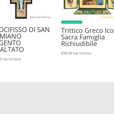
Spedizione gratuita!
OCIFISSO DI SAN
Trittico Greco Ic
MIANO
Sacra Famiglia
GENTO
Richiudibile
ALTATO
€
98,99
iva inclusa
00
iva inclusa