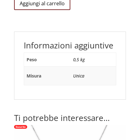
Orecchini
Aggiungi al carrello
Sacro
Cuore
con
Zirconi
quantità
Informazioni aggiuntive
Peso
0,5 kg
Misura
Unica
Ti potrebbe interessare…
Esaurito