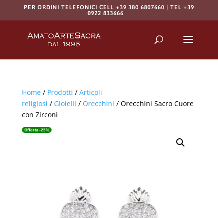
PER ORDINI TELEFONICI CELL +39 380 6807660 | TEL +39
0922 833666
Products
search
RICERCA
Home
/
Prodotti
/
Articoli
religiosi
/
Gioielli
/
Orecchini
/ Orecchini Sacro Cuore
con Zirconi
Offerta -25%