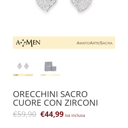
ORECCHINI SACRO
CUORE CON ZIRCONI
Il
Il
€
59,90
€
44,99
iva inclusa
prezzo
prezzo
originale
attuale