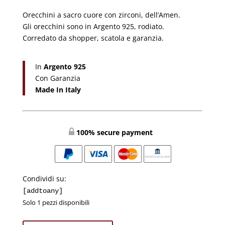
era:
è:
Orecchini a sacro cuore con zirconi, dell’Amen.
€59,90.
€44,99.
Gli orecchini sono in Argento 925, rodiato.
Corredato da shopper, scatola e garanzia.
In
Argento 925
Con Garanzia
Made In Italy
100% secure payment
Condividi su:
[addtoany]
Solo 1 pezzi disponibili