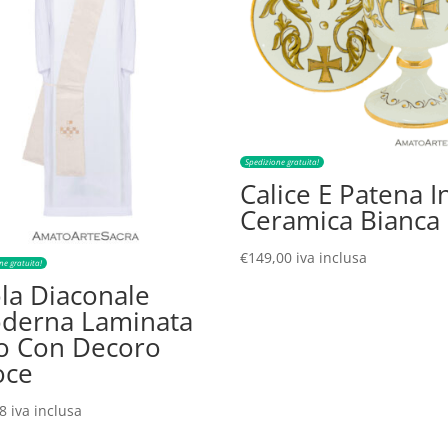
Spedizione gratuita!
Calice E Patena I
Ceramica Bianca
€
149,00
iva inclusa
ne gratuita!
ola Diaconale
derna Laminata
o Con Decoro
oce
38
iva inclusa