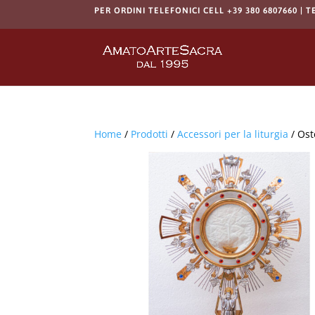
PER ORDINI TELEFONICI CELL +39 380 6807660 | T
Home
/
Prodotti
/
Accessori per la liturgia
/ Ost