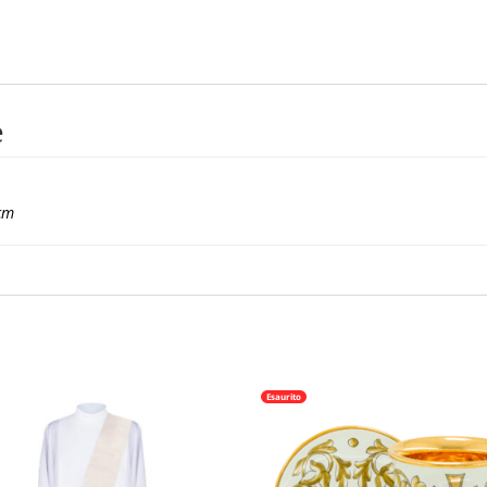
Evangelisti
quantità
e
cm
Esaurito