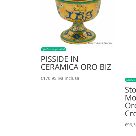
Spedizione gratuita!
PISSIDE IN
CERAMICA ORO BIZ
€
170,95
iva inclusa
Spedizio
St
Mo
Or
Cr
€
96,