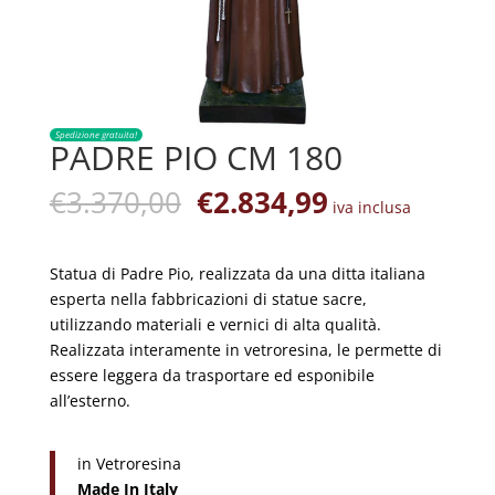
Spedizione gratuita!
PADRE PIO CM 180
Il
Il
€
3.370,00
€
2.834,99
iva inclusa
prezzo
prezzo
originale
attuale
era:
è:
Statua di Padre Pio, realizzata da una ditta italiana
€3.370,00.
€2.834,99.
esperta nella fabbricazioni di statue sacre,
utilizzando materiali e vernici di alta qualità.
Realizzata interamente in vetroresina, le permette di
essere leggera da trasportare ed esponibile
all’esterno.
in Vetroresina
Made In Italy