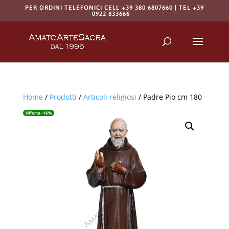
PER ORDINI TELEFONICI CELL +39 380 6807660 | TEL +39
0922 833666
Products
search
RICERCA
Home
/
Prodotti
/
Articoli religiosi
/ Padre Pio cm 180
Offerta -16%