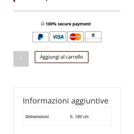
100% secure payment
Padre
Aggiungi al carrello
Pio
cm
180
quantità
Informazioni aggiuntive
Dimensioni
h. 180 cm