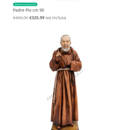
Spedizione gratuita!
Padre Pio cm 90
Il
Il
€
400,00
€
325,99
iva inclusa
prezzo
prezzo
originale
attuale
era:
è:
€400,00.
€325,99.