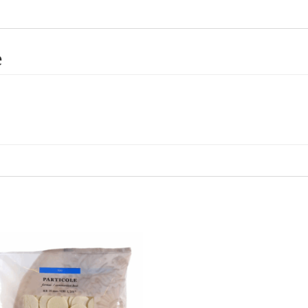
CM
17
quantità
e