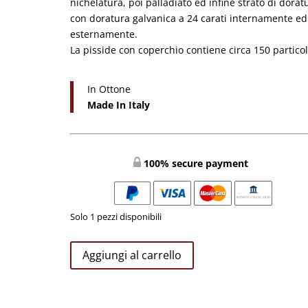
nichelatura, poi palladiato ed infine strato di dorat
con doratura galvanica a 24 carati internamente ed
esternamente.
La pisside con coperchio contiene circa 150 particol
In Ottone
Made In Italy
100% secure payment
Solo 1 pezzi disponibili
PISSIDE
Aggiungi al carrello
MODELLO
IMPERO
H