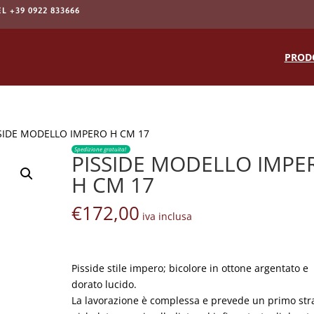
EL +39 0922 833666
Products
search
PROD
SSIDE MODELLO IMPERO H CM 17
Spedizione gratuita!
PISSIDE MODELLO IMPE
H CM 17
€
172,00
iva inclusa
Pisside stile impero; bicolore in ottone argentato e
dorato lucido.
La lavorazione è complessa e prevede un primo stra