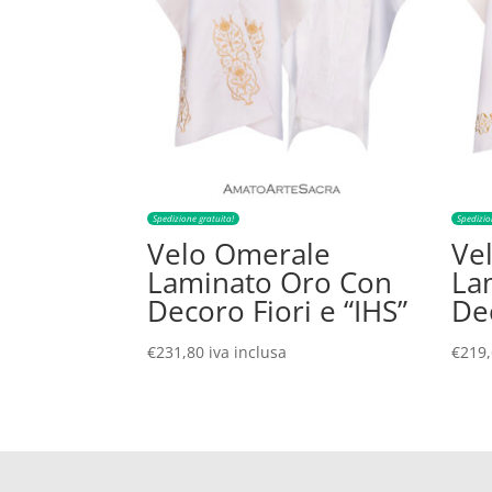
Spedizione gratuita!
Spedizio
Velo Omerale
Ve
Laminato Oro Con
La
Decoro Fiori e “IHS”
Dec
€
231,80
iva inclusa
€
219