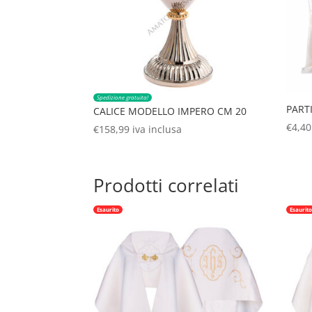
Spedizione gratuita!
PART
CALICE MODELLO IMPERO CM 20
€
4,40
€
158,99
iva inclusa
Prodotti correlati
Esaurito
Esaurit