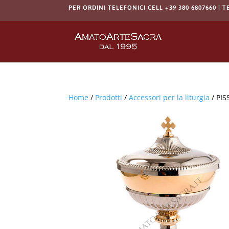
PER ORDINI TELEFONICI CELL +39 380 6807660 | T
Home
/
Prodotti
/
Accessori per la liturgia
/ PI