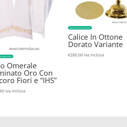
Spedizione gratuita!
Calice In Ottone
Dorato Variante
€
280,00
iva inclusa
ne gratuita!
lo Omerale
minato Oro Con
oro Fiori e “IHS”
,60
iva inclusa