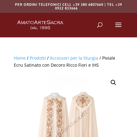
PER ORDINI TELEFONICI CELL +39 380 6807660 | TEL +39
0922 833666
Products
search
RICERCA
Home
/
Prodotti
/
Accessori per la liturgia
/ Piviale
Ecru Satinato con Decoro Ricco Fiori e IHS