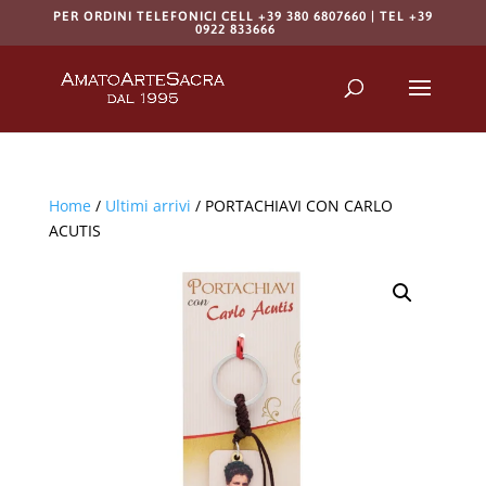
PER ORDINI TELEFONICI CELL +39 380 6807660 | TEL +39
0922 833666
Products
search
RICERCA
Home
/
Ultimi arrivi
/ PORTACHIAVI CON CARLO
ACUTIS