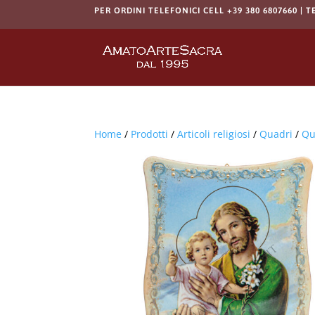
PER ORDINI TELEFONICI CELL +39 380 6807660 | T
Home
/
Prodotti
/
Articoli religiosi
/
Quadri
/
Qu