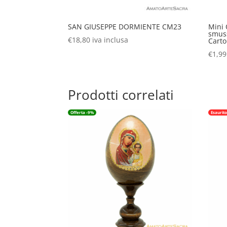
SAN GIUSEPPE DORMIENTE CM23
Mini
smuss
€
18,80
iva inclusa
Carto
€
1,99
Prodotti correlati
Offerta -9%
Esaurit