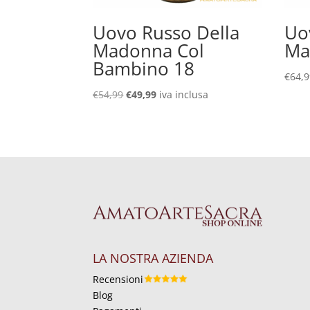
Uovo Russo Della
Uo
Madonna Col
Ma
Bambino 18
€
64,
Il
Il
€
54,99
€
49,99
iva inclusa
prezzo
prezzo
originale
attuale
era:
è:
€54,99.
€49,99.
LA NOSTRA AZIENDA
Recensioni
Blog