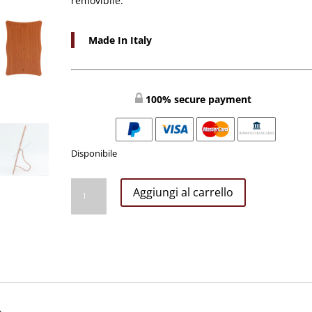
removibile.
Made In Italy
100% secure payment
Disponibile
QUADRETTO
Aggiungi al carrello
SMUSSATO
15X25
SAN
GIUSEPPE
quantità