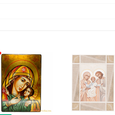
BAMBINO
20X25
quantità
o