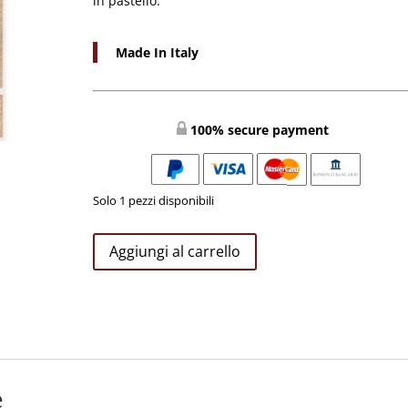
in pastello.
Made In Italy
100% secure payment
Solo 1 pezzi disponibili
QUADRO
Aggiungi al carrello
IN
LEGNO
CON
DECORAZIONI
PASTELLO
MADONNA
CON
e