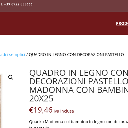
EL +39 0922 833666
Products
search
PROD
adri semplici
/ QUADRO IN LEGNO CON DECORAZIONI PASTELLO
QUADRO IN LEGNO CO
DECORAZIONI PASTELL
MADONNA CON BAMBI
20X25
€
19,46
iva inclusa
Quadro Madonna col bambino in legno con decora