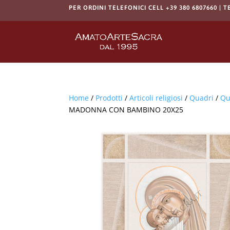
PER ORDINI TELEFONICI CELL +39 380 6807660 | T
Home
/
Prodotti
/
Articoli religiosi
/
Quadri
/
Qu
MADONNA CON BAMBINO 20X25