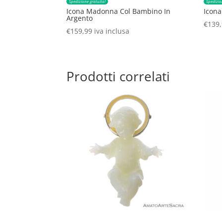
Spedizione gratuita!
Spedizio
Icona Madonna Col Bambino In
Icon
Argento
€
139
€
159,99
iva inclusa
Prodotti correlati