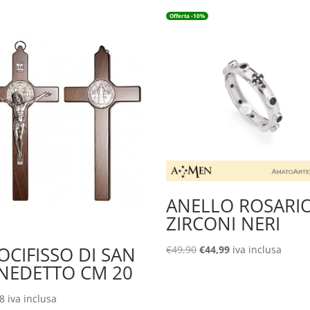
Offerta -10%
ANELLO ROSARI
ZIRCONI NERI
OCIFISSO DI SAN
Il
Il
€
49,90
€
44,99
iva inclusa
prezzo
prezzo
NEDETTO CM 20
originale
attuale
era:
è:
18
iva inclusa