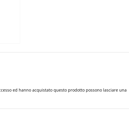
ART
1502
quantità
accesso ed hanno acquistato questo prodotto possono lasciare una