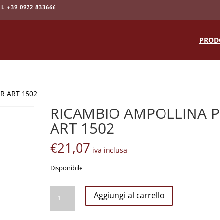
EL +39 0922 833666
Products
search
PROD
R ART 1502
RICAMBIO AMPOLLINA P
ART 1502
€
21,07
iva inclusa
Disponibile
RICAMBIO
Aggiungi al carrello
AMPOLLINA
PER