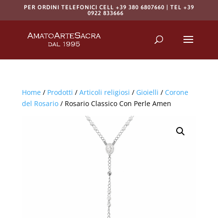
PER ORDINI TELEFONICI CELL +39 380 6807660 | TEL +39
0922 833666
Products
search
RICERCA
Home
/
Prodotti
/
Articoli religiosi
/
Gioielli
/
Corone
del Rosario
/ Rosario Classico Con Perle Amen