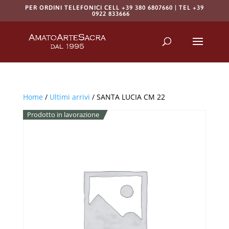
PER ORDINI TELEFONICI CELL +39 380 6807660 | TEL +39
0922 833666
Products
search
RICERCA
Home
/
Ultimi arrivi
/ SANTA LUCIA CM 22
Prodotto in lavorazione