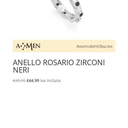
ANELLO ROSARIO ZIRCONI
NERI
Il
Il
€
49,90
€
44,99
iva inclusa
prezzo
prezzo
originale
attuale
era:
è:
€49,90.
€44,99.