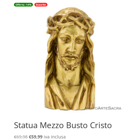
Offerta -14%
Esaurito
Statua Mezzo Busto Cristo
Il
Il
€
69,98
€
59,99
iva inclusa