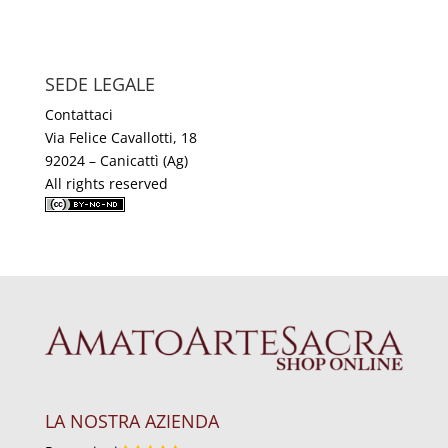
prezzo
prezzo
originale
attuale
era:
è:
SEDE LEGALE
€69,98.
€59,99.
Contattaci
Via Felice Cavallotti, 18
92024 – Canicattì (Ag)
All rights reserved
LA NOSTRA AZIENDA