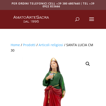
PER ORDINI TELEFONICI CELL +39 380 6807660 | TEL +39
0922 833666
Products
search
RICERCA
Home
/
Prodotti
/
Articoli religiosi
/ SANTA LUCIA CM
30