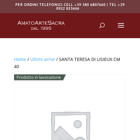
PER ORDINI TELEFONICI CELL +39 380 6807660 | TEL +39
0922 833666
Products
search
RICERCA
Home
/
Ultimi arrivi
/ SANTA TERESA DI LISIEUX CM
40
Prodotto in lavorazione