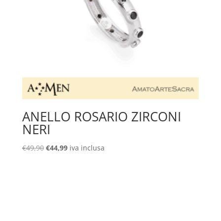
ANELLO ROSARIO ZIRCONI
NERI
Il
Il
€
49,90
€
44,99
iva inclusa
prezzo
prezzo
originale
attuale
era:
è:
€49,90.
€44,99.