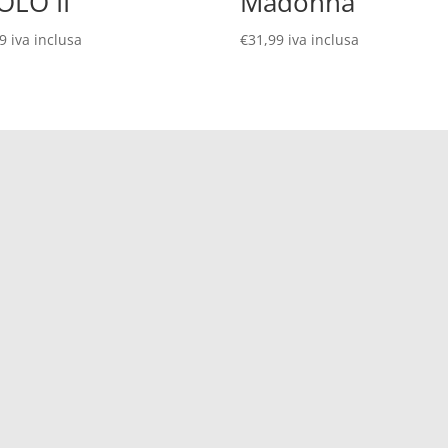
OLO II
Madonna
99
iva inclusa
€
31,99
iva inclusa