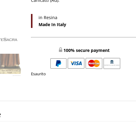
Canicattì (AG).
in Resina
Made In Italy
100% secure payment
Esaurito
e