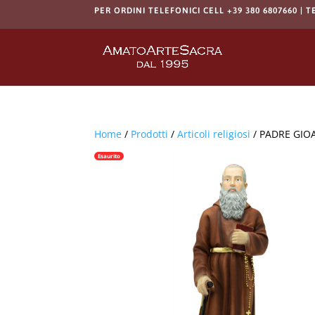
PER ORDINI TELEFONICI CELL +39 380 6807660 | T
Home
/
Prodotti
/
Articoli religiosi
/ PADRE GIO
Esaurito