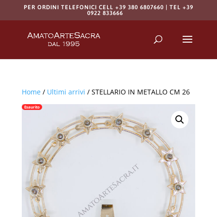
PER ORDINI TELEFONICI CELL +39 380 6807660 | TEL +39
0922 833666
Products
search
RICERCA
Home
/
Ultimi arrivi
/ STELLARIO IN METALLO CM 26
Esaurito