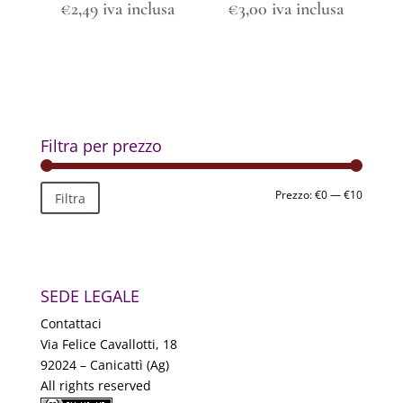
€
2,49
iva inclusa
€
3,00
iva inclusa
Filtra per prezzo
Prezzo
Prezzo
Prezzo:
€0
—
€10
Filtra
Min
Max
SEDE LEGALE
Contattaci
Via Felice Cavallotti, 18
92024 – Canicattì (Ag)
All rights reserved