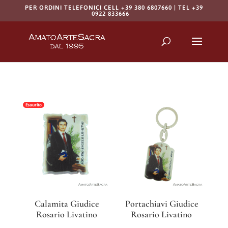
PER ORDINI TELEFONICI CELL +39 380 6807660 | TEL +39
0922 833666
Products
search
RICERCA
Esaurito
Calamita Giudice
Portachiavi Giudice
Rosario Livatino
Rosario Livatino