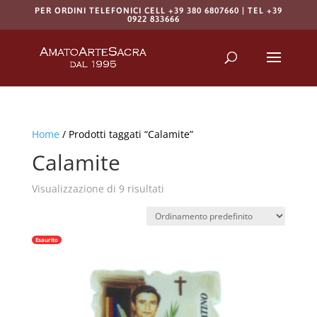
PER ORDINI TELEFONICI CELL +39 380 6807660 | TEL +39
0922 833666
Products
search
RICERCA
Home
/ Prodotti taggati “Calamite”
Calamite
Visualizzazione di 9 risultati
Esaurito