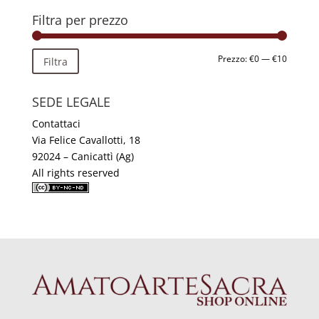
Filtra per prezzo
Prezzo
Prezzo
Prezzo:
€0
—
€10
Filtra
Min
Max
SEDE LEGALE
Contattaci
Via Felice Cavallotti, 18
92024 – Canicattì (Ag)
All rights reserved