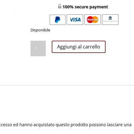
100% secure payment
Disponibile
MEDAGLIA
Aggiungi al carrello
SAN
GIUSEPPE
OVALE
MM25
CONF
100
PZ
quantità
accesso ed hanno acquistato questo prodotto possono lasciare una