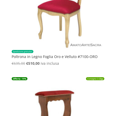
Spedizione gratuita!
Poltrona in Legno Foglia Oro e Velluto #7100-ORO
Il
Il
€
635,00
€
510,00
iva inclusa
prezzo
prezzo
originale
attuale
Offerta -19%
Consegna 3-20gg
era:
è:
€635,00.
€510,00.