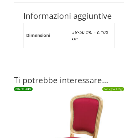
#7100
quantità
Informazioni aggiuntive
56×50 cm. – h.100
Dimensioni
cm.
Ti potrebbe interessare…
Offerta -20%
Consegna 3-20gg