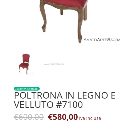
Spedizione gratuita!
POLTRONA IN LEGNO E
VELLUTO #7100
Il
Il
€
600,00
€
580,00
iva inclusa
prezzo
prezzo
originale
attuale
era:
è: