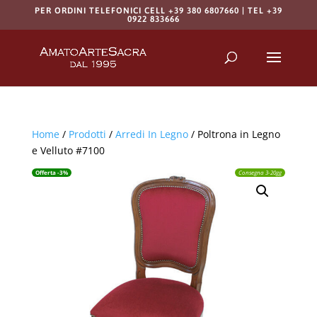
PER ORDINI TELEFONICI CELL +39 380 6807660 | TEL +39
0922 833666
Products
search
RICERCA
Home
/
Prodotti
/
Arredi In Legno
/ Poltrona in Legno
e Velluto #7100
Offerta -3%
Consegna 3-20gg