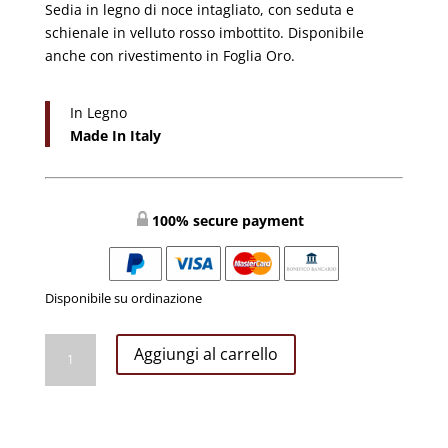
Sedia in legno di noce intagliato, con seduta e
€600,00.
€580,00.
schienale in velluto rosso imbottito. Disponibile
anche con rivestimento in Foglia Oro.
In Legno
Made In Italy
100% secure payment
Disponibile su ordinazione
Poltrona
Aggiungi al carrello
in
Legno
e
Velluto