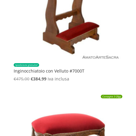
Spedizione gratuita!
Inginocchiatoio con Velluto #7000T
Il
Il
€
475,00
€
384,99
iva inclusa
prezzo
prezzo
originale
attuale
Consegna 3-20gg
era:
è:
€475,00.
€384,99.