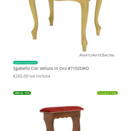
Spedizione gratuita!
Sgabello Con Velluto in Oro #7102ORO
€
265,00
iva inclusa
Offerta -19%
Consegna 3-20gg