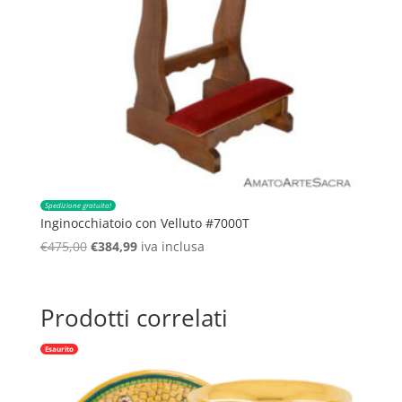
Spedizione gratuita!
Inginocchiatoio con Velluto #7000T
Il
Il
€
475,00
€
384,99
iva inclusa
prezzo
prezzo
originale
attuale
era:
è:
Prodotti correlati
€475,00.
€384,99.
Esaurito