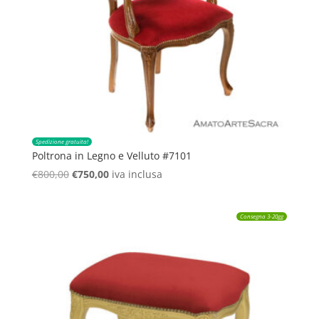
Spedizione gratuita!
Poltrona in Legno e Velluto #7101
Il
Il
€
800,00
€
750,00
iva inclusa
prezzo
prezzo
originale
attuale
Consegna 3-20gg
era:
è:
€800,00.
€750,00.