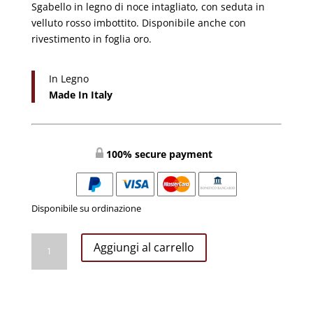
Sgabello in legno di noce intagliato, con seduta in
velluto rosso imbottito. Disponibile anche con
rivestimento in foglia oro.
In Legno
Made In Italy
100% secure payment
Disponibile su ordinazione
Sgabello
Aggiungi al carrello
con
Velluto
#7102
quantità