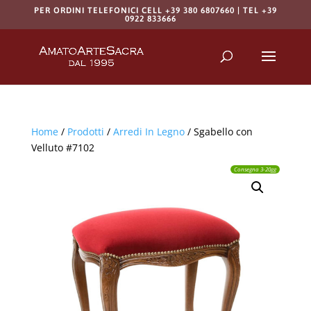
PER ORDINI TELEFONICI CELL +39 380 6807660 | TEL +39
0922 833666
Products
search
RICERCA
Home
/
Prodotti
/
Arredi In Legno
/ Sgabello con
Velluto #7102
Consegna 3-20gg