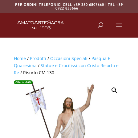
PER ORDINI TELEFONICI CELL +39 380 6807660 | TEL +39
0922 833666
Products
search
RICERCA
Home
/
Prodotti
/
Occasioni Speciali
/
Pasqua E
Quaresima
/
Statue e Crocifissi con Cristo Risorto e
Re
/ Risorto CM 130
Offerta -20%