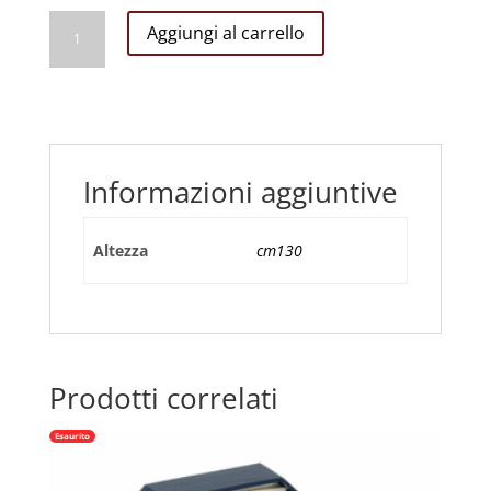
Risorto
Aggiungi al carrello
CM
130
quantità
Informazioni aggiuntive
Altezza
cm130
Prodotti correlati
Esaurito