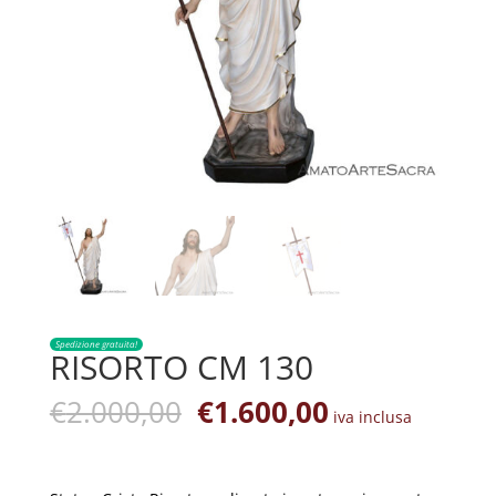
Spedizione gratuita!
RISORTO CM 130
Il
Il
€
2.000,00
€
1.600,00
iva inclusa
prezzo
prezzo
originale
attuale
era:
è: