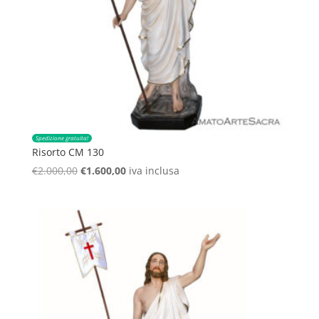
Spedizione gratuita!
Risorto CM 130
Il
Il
€
2.000,00
€
1.600,00
iva inclusa
prezzo
prezzo
originale
attuale
era:
è:
€2.000,00.
€1.600,00.