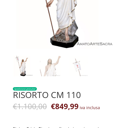
Spedizione gratuita!
RISORTO CM 110
Il
Il
€
1.100,00
€
849,99
iva inclusa
prezzo
prezzo
originale
attuale
era:
è: