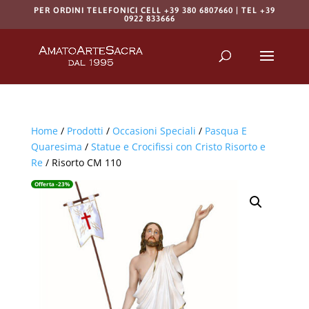
PER ORDINI TELEFONICI CELL +39 380 6807660 | TEL +39
0922 833666
Products
search
RICERCA
Home
/
Prodotti
/
Occasioni Speciali
/
Pasqua E
Quaresima
/
Statue e Crocifissi con Cristo Risorto e
Re
/ Risorto CM 110
Offerta -23%