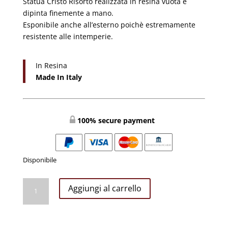
Statua Cristo Risorto realizzata in resina vuota e
€1.100,00.
€849,99.
dipinta finemente a mano.
Esponibile anche all’esterno poichè estremamente
resistente alle intemperie.
In Resina
Made In Italy
100% secure payment
Disponibile
Risorto
Aggiungi al carrello
CM
110
quantità